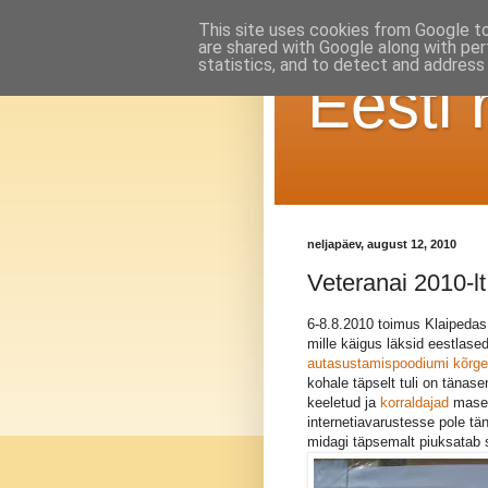
This site uses cookies from Google to 
are shared with Google along with per
statistics, and to detect and address
Eesti 
neljapäev, august 12, 2010
Veteranai 2010-lt
6-8.8.2010 toimus Klaipedas
mille käigus läksid eestlase
autasustamispoodiumi kõrge
kohale täpselt tuli on tänas
keeletud ja
korraldajad
masen
internetiavarustesse pole tä
midagi täpsemalt piuksatab si