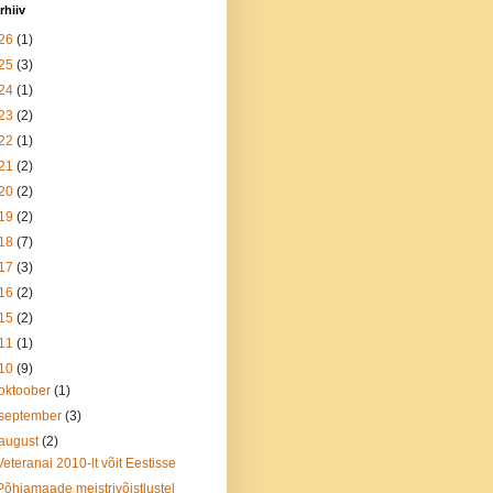
rhiiv
26
(1)
25
(3)
24
(1)
23
(2)
22
(1)
21
(2)
20
(2)
19
(2)
18
(7)
17
(3)
16
(2)
15
(2)
11
(1)
10
(9)
oktoober
(1)
september
(3)
august
(2)
Veteranai 2010-lt võit Eestisse
Põhjamaade meistrivõistlustel