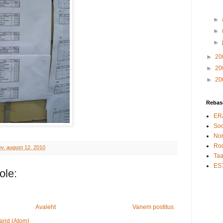
►
►
►
►
20
►
20
►
20
Rebase
ER
Soo
Nor
Roo
ev, august 12, 2010
Taa
ES7
ole:
Avaleht
Vanem postitus
arid (Atom)