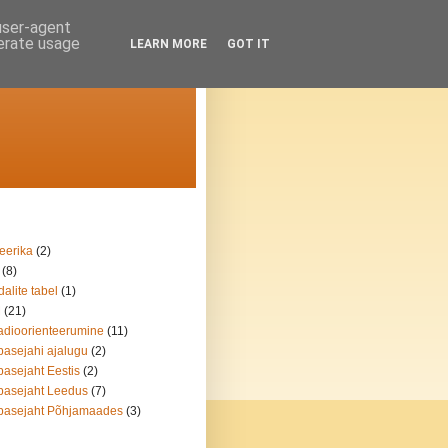
 user-agent
nerate usage
LEARN MORE
GOT IT
eerika
(2)
(8)
alite tabel
(1)
M
(21)
dioorienteerumine
(11)
asejahi ajalugu
(2)
asejaht Eestis
(2)
asejaht Leedus
(7)
basejaht Põhjamaades
(3)