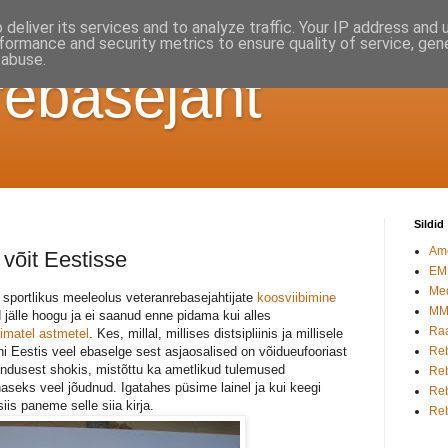
deliver its services and to analyze traffic. Your IP address and
formance and security metrics to ensure quality of service, ge
 abuse.
rebasejaht
Sildid
Am
 võit Eestisse
EM
Med
 sportlikus meeleolus veteranrebasejahtijate
koosviibimine
M
d jälle hoogu ja ei saanud enne pidama kui alles
Raa
imatel astmetel
. Kes, millal, millises distsipliinis ja millisele
eni Eestis veel ebaselge sest asjaosalised on võidueufooriast
Reb
dusest shokis, mistõttu ka ametlikud tulemused
Reb
naseks veel jõudnud. Igatahes püsime lainel ja kui keegi
Reb
is paneme selle siia kirja.
Re