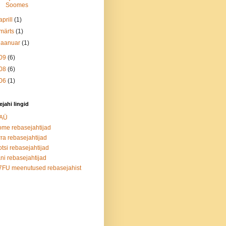
Soomes
aprill
(1)
märts
(1)
jaanuar
(1)
09
(6)
08
(6)
06
(1)
jahi lingid
AÜ
me rebasejahtijad
ra rebasejahtijad
tsi rebasejahtijad
ni rebasejahtijad
FU meenutused rebasejahist