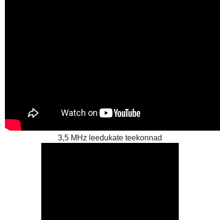
3,5 MHz leedukate teekonnad