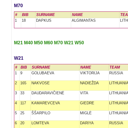
M70
#
BIB
SURNAME
NAME
TE
1
18
DAPKUS
ALGIMANTAS
LIT
M21
M40
M50
M60
M70
W21
W50
W21
#
BIB
SURNAME
NAME
TEAM
1
9
GOLUBAEVA
VIKTORIJA
RUSSIA
2
165
NAKVOSE
NADIEŽDA
LITHUANI
3
33
DAUDARAVIČIENĖ
VITA
LITHUANI
4
117
KAMAREVCEVA
GIEDRE
LITHUANI
5
25
ŠŠARPILO
MIGLĖ
LITHUANI
6
20
LOMTEVA
DARIYA
RUSSIA