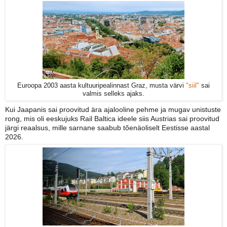
Euroopa 2003 aasta kultuuripealinnast Graz, musta värvi
"siil"
sai
valmis selleks ajaks.
Kui Jaapanis sai proovitud ära ajalooline pehme ja mugav unistuste
rong, mis oli eeskujuks Rail Baltica ideele siis Austrias sai proovitud
järgi reaalsus, mille sarnane saabub tõenäoliselt Eestisse aastal
2026.