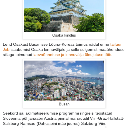
Osaka kindlus
Lend Osakast Busanisse Lõuna-Koreas toimus nädal enne
taifuun
Jebi
saabumist Osaka lennuväljale ja selle sulgemist maaühenduse
sillaga toimunud
laevaõnnetuse ja lennuvälja üleujutuse tõttu
.
Busan
Seekord sai aklimatiseerumise programmi ringreisi teostatud
Sloveenia põhjanaabri Austria pinnal marsruudil Viin-Graz-Hallstatt-
Salzburg-Ramsau (Dahcsteini mäe juures)-Salzburg-Viin.