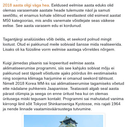
2018 aasta oligi väga hea
. Eeldused eelmise aasta eduks olid
olemas varasemate aastate heade tulemuste näol ja samuti
seetõttu, et enamus kohale sõitnud eestlastest olid esimest aastat
M50 kategoorias, mis andis vanemate võistlejate seas väikese
eelise. See aasta varasem edu ei kordunud.
Tagantjärgi analüüsides võib öelda, et seekord polnud mingit
lootust. Olud ei pakkunud meile sobivaid šansse mida realiseerida.
Lisaks oli ka füüsiline vorm eelmise aastaga võrreldes nõrgem.
Kuigi jämedas plaanis sai kopeeritud eelmise aasta
aklimatiseerumise programmi, siis see kahjuks sobivat mõju ei
pakkunud sest täpselt võistluste ajaks pöördus ilm eestimaiseks
ning soojema kliimaga harjumine ei omanud seekord tähtsust.
Nimelt 2018 Korea MM-ks sai aklimatiseerumise tagamiseks võetud
ette nädalane puhkereis Jaapanisse. Teatavasti algab seal aasta
pärast olümpia ja seega on enne üritust hea kui on olemas
üritusega miski tegusam kontakt. Programmi sai mahutatud vanima
kiirrongi liinil sõit Tokyost Shinkanseniga Kyotosse, mis rajati 1964
ja nende linnade vaatamisväärsustega tutvumine.