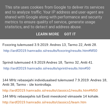
This site uses cookies from Google to deliver its services
Eesti rebasejaht
and to analyze traffic. Your IP address and user-agent are
shared with Google along with performance and security
metrics to ensure quality of service, generate usage
statistics, and to detect and address abuse.
reede, september 20, 2019
Rogla ARDF EM 2019
LEARN MORE
GOT IT
Foxoring tulemused 3.9.2019: Andres 13, Tarmo 22, Antti 28.
http://ardf2019.hamradio.si/results/foxoring/results.htm#M50
Sprindi tulemused 4.9.2019:Andres 18, Tarmo 32, Antti 41.
http://ardf2019.hamradio.si/results/sprint/results.htm#50
144 MHz rebasejahi individuaalsed tulemused 7.9.2019: Andres 18,
Antti 38, Tarmo - üle kontrollaja.
http://ardf2019.hamradio.si/results/classics1/results.htm#M50
144 MHz rebasejahis tuli Eesti meeskond viimasele 14 kohale.
http://ardf2019.hamradio.si/results/classics1/team.htm