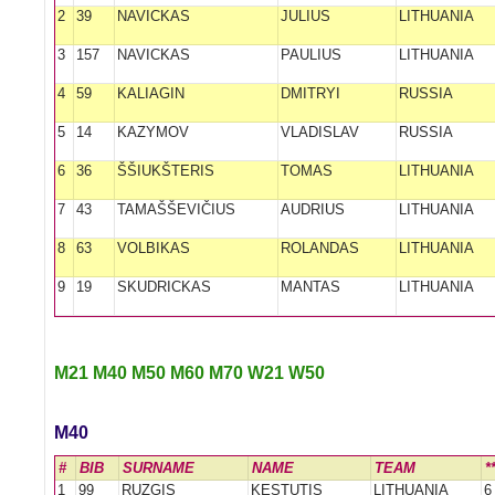
2
39
NAVICKAS
JULIUS
LITHUANIA
3
157
NAVICKAS
PAULIUS
LITHUANIA
4
59
KALIAGIN
DMITRYI
RUSSIA
5
14
KAZYMOV
VLADISLAV
RUSSIA
6
36
ŠŠIUKŠTERIS
TOMAS
LITHUANIA
7
43
TAMAŠŠEVIČIUS
AUDRIUS
LITHUANIA
8
63
VOLBIKAS
ROLANDAS
LITHUANIA
9
19
SKUDRICKAS
MANTAS
LITHUANIA
M21
M40
M50
M60
M70
W21
W50
M40
#
BIB
SURNAME
NAME
TEAM
*
1
99
RUZGIS
KĘSTUTIS
LITHUANIA
6