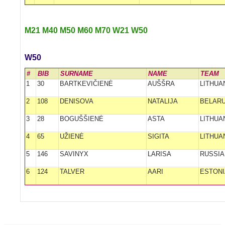
M21
M40
M50
M60
M70
W21
W50
W50
#
BIB
SURNAME
NAME
TEAM
1
30
BARTKEVIČIENĖ
AUŠŠRA
LITHUA
2
108
DENISOVA
NATALIJA
BELAR
3
28
BOGUŠŠIENĖ
ASTA
LITHUA
4
65
UŽIENĖ
SIGITA
LITHUA
5
146
SAVINYX
LARISA
RUSSIA
6
124
TALVER
AARI
ESTONI