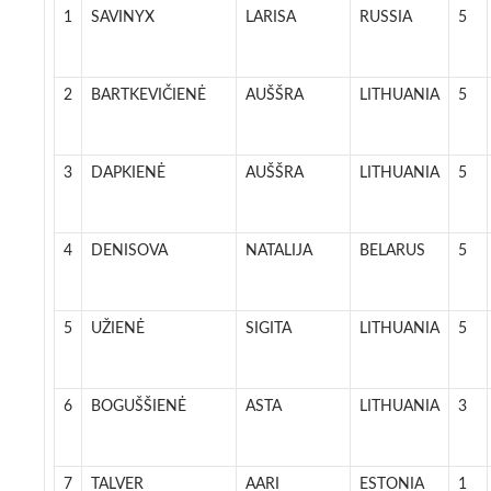
1
SAVINYX
LARISA
RUSSIA
5
2
BARTKEVIČIENĖ
AUŠŠRA
LITHUANIA
5
3
DAPKIENĖ
AUŠŠRA
LITHUANIA
5
4
DENISOVA
NATALIJA
BELARUS
5
5
UŽIENĖ
SIGITA
LITHUANIA
5
6
BOGUŠŠIENĖ
ASTA
LITHUANIA
3
7
TALVER
AARI
ESTONIA
1