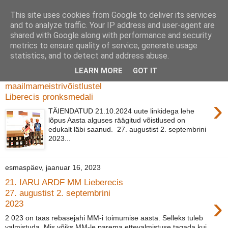
This site uses cookies from Google to deliver its services
Eesti rebasejaht
and to analyze traffic. Your IP address and user-agent are
shared with Google along with performance and security
metrics to ensure quality of service, generate usage
statistics, and to detect and address abuse.
neljapäev, september 21, 2023
LEARN MORE
GOT IT
Andres Talver teenis ARDF
maailmameistrivõistlustel
Liberecis pronksmedali
›
TÄIENDATUD 21.10.2024 uute linkidega lehe
lõpus Aasta alguses räägitud võistlused on
edukalt läbi saanud. 27. augustist 2. septembrini
2023...
esmaspäev, jaanuar 16, 2023
21. IARU ARDF MM Lieberecis
27. augustist 2. septembrini
›
2023
2 023 on taas rebasejahi MM-i toimumise aasta. Selleks tuleb
valmistuda. Mis võiks MM-le parema ettevalmistuse tagada kui