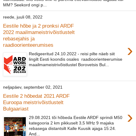
MM? Seekord ongi p...
reede, juuli 08, 2022
Eestile hõbe ja 2 pronksi ARDF
2022 maailmameistrivõistlustelt
rebasejahis ja
›
raadioorienteerumises
Redigeeritud 24.10.2022 - reisi pilte näeb siit
lingilt Eesti koondis osales raadioorienteerumise
maailmameistrivõistlustel Borovetsis Bul...
neljapäev, september 02, 2021
Eestile 2 hõbedat 2021 ARDF
Euroopa meistrivõistlustelt
Bulgaariast
›
29.08.2021 tõi hõbeda Eestile ARDF sprindi M50
kategooria 2 km pikkuselt 3,5 MHz 9 majaka
rebasega distantsilt Kalle Kuusik ajaga 15:24.
And...